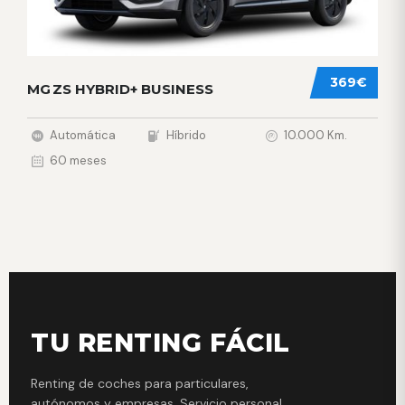
369€
MG ZS HYBRID+ BUSINESS
Automática
Híbrido
10.000 Km.
60 meses
TU RENTING FÁCIL
Renting de coches para particulares,
autónomos y empresas. Servicio personal,