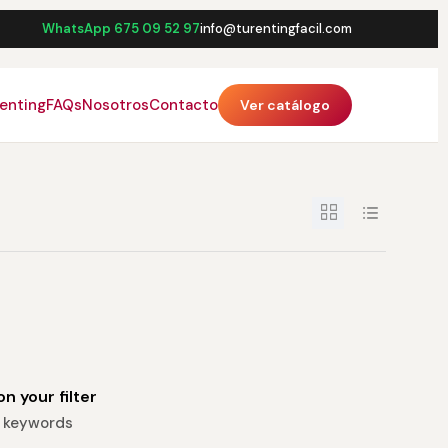
WhatsApp 675 09 52 97
info@turentingfacil.com
renting
FAQs
Nosotros
Contacto
Ver catálogo
n your filter
or keywords