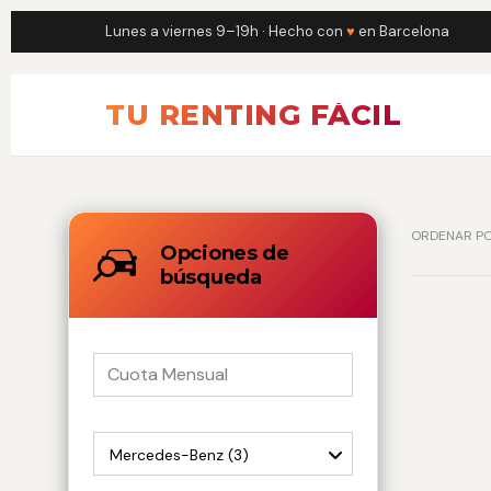
Lunes a viernes 9–19h · Hecho con
♥
en Barcelona
TU RENTING FÁCIL
ORDENAR PO
Opciones de
búsqueda
Mercedes-Benz (3)