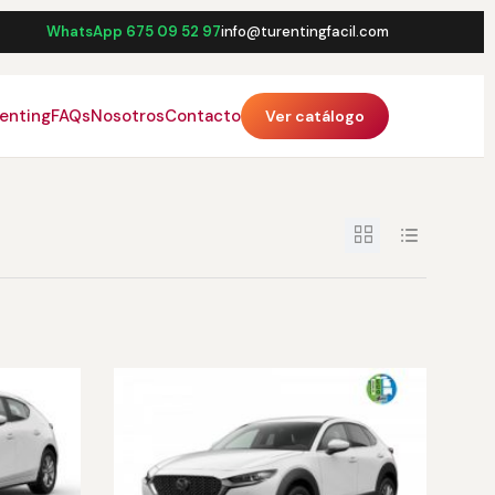
WhatsApp 675 09 52 97
info@turentingfacil.com
renting
FAQs
Nosotros
Contacto
Ver catálogo