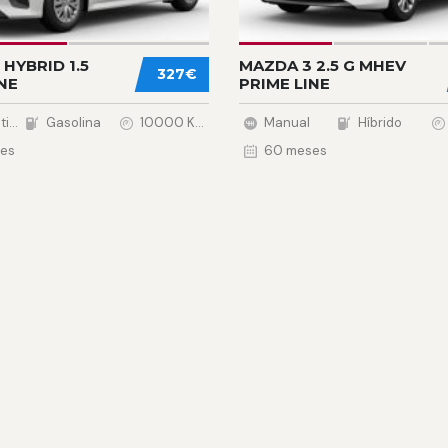
HYBRID 1.5
MAZDA 3 2.5 G MHEV
327€
NE
PRIME LINE
Automática
Gasolina
10000 Km.
Manual
Híbrido
es
60 meses