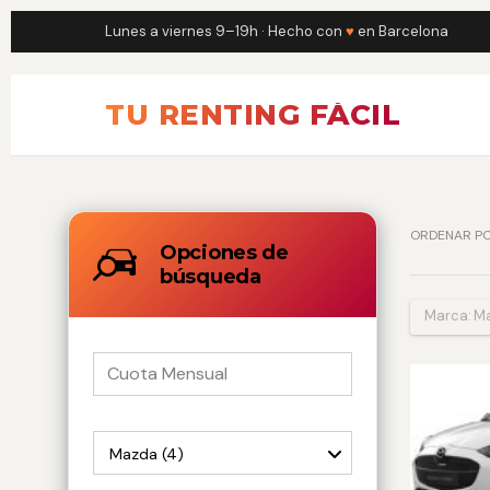
Lunes a viernes 9–19h · Hecho con
♥
en Barcelona
TU RENTING FÁCIL
ORDENAR PO
Opciones de
búsqueda
Marca:
M
Mazda (4)