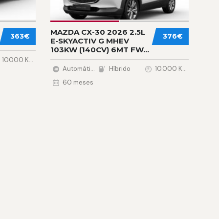
MAZDA CX-30 2026 2.5L
363€
376€
E-SKYACTIV G MHEV
103KW (140CV) 6MT FW...
10000 Km.
Automática
Híbrido
10.000 Km.
60 meses