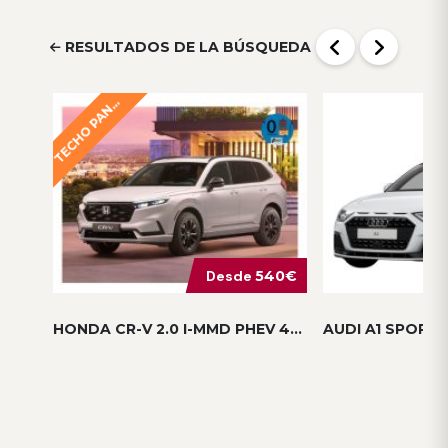
mi
RESULTADOS DE LA BÚSQUEDA
E
C
H
O
P
A
R
Á
M
I
C
T
O
O
N
Desde
540€
HONDA CR-V 2.0 I-MMD PHEV 4X2 ELEGA...