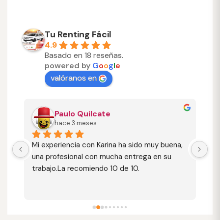
Tu Renting Fácil
4.9
Basado en 18 reseñas.
powered by
G
o
o
g
l
e
valóranos en
Paulo Quilcate
hace 3 meses
Mi experiencia con Karina ha sido muy buena, 
Nu
 
una profesional con mucha entrega en su 
ag
trabajo.La recomiendo 10 de 10.
ca
ef
di
de
Re