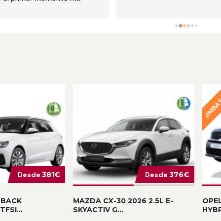
¡IMBA
Desde
381€
Desde
376€
TBACK
MAZDA CX-30 2026 2.5L E-
OPEL
FSI...
SKYACTIV G...
HYBR