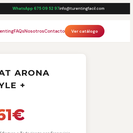
WhatsApp 675 09 52 97
info@turentingfacil.com
renting
FAQs
Nosotros
Contacto
Ver catálogo
AT ARONA
YLE +
61€