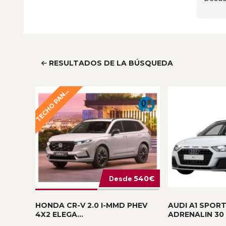
RESULTADOS DE LA BÚSQUEDA
E
C
H
O
P
A
R
Á
M
I
C
T
O
O
N
Desde
540€
HONDA CR-V 2.0 I-MMD PHEV
AUDI A1 SPOR
4X2 ELEGA...
ADRENALIN 30 T