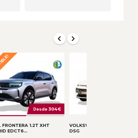
dicho qu
entendía
recomen
servicio
dedicac
TIBLE!
Desde
304€
Desde
41
 FRONTERA 1.2T XHT
VOLKSWAGEN T-ROC MATC
ID EDCT6...
DSG