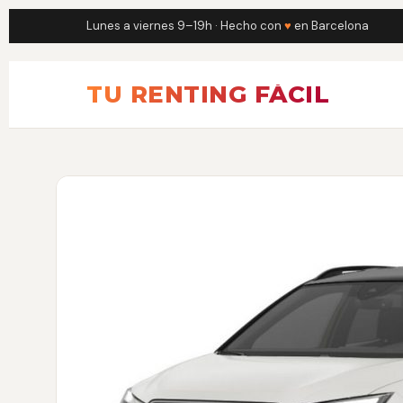
Lunes a viernes 9–19h · Hecho con
♥
en Barcelona
TU RENTING FÁCIL