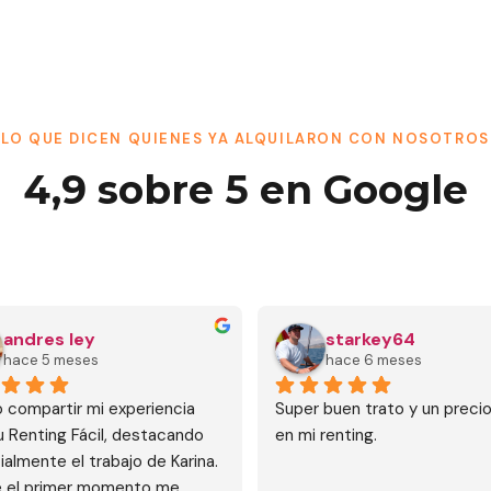
LO QUE DICEN QUIENES YA ALQUILARON CON NOSOTROS
4,9 sobre 5 en Google
JOSE LUIS MOLERO PIÑAS
Johny Ramos
hace 9 meses
el año pasado
rofesional y siempre cercana 
Karina un auténtico encanto 
quier hora del dia
atención