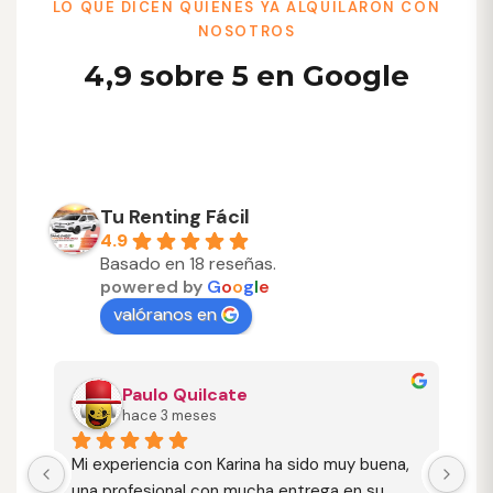
LO QUE DICEN QUIENES YA ALQUILARON CON
NOSOTROS
4,9 sobre 5 en Google
Tu Renting Fácil
4.9
Basado en 18 reseñas.
powered by
G
o
o
g
l
e
valóranos en
Paulo Quilcate
hace 3 meses
Mi experiencia con Karina ha sido muy buena, 
Nu
 
una profesional con mucha entrega en su 
ag